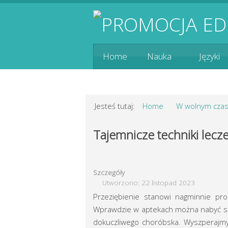
Home
Nauka
Języki
Jesteś tutaj:
Home
W wolnym czas
Tajemnicze techniki lecze
Szczegóły
Utworzono: 22 listopad 2023
Przeziębienie stanowi nagminnie p
Wprawdzie w aptekach można nabyć set
dokuczliwego choróbska. Wyszperajmy 