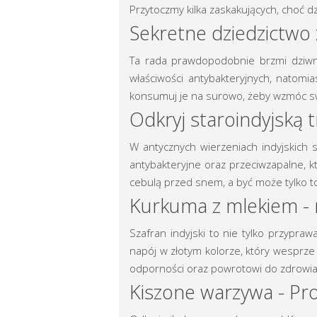
Przytoczmy kilka zaskakujących, choć d
Sekretne dziedzictwo 
Ta rada prawdopodobnie brzmi dziwni
właściwości antybakteryjnych, natomi
konsumuj je na surowo, żeby wzmóc sw
Odkryj staroindyjską
W antycznych wierzeniach indyjskich 
antybakteryjne oraz przeciwzapalne, 
cebulą przed snem, a być może tylko t
Kurkuma z mlekiem - 
Szafran indyjski to nie tylko przypra
napój w złotym kolorze, który wesprz
odporności oraz powrotowi do zdrowia
Kiszone warzywa - Pro