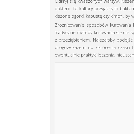
Odkryj siłę kwaszonych warzyw! Kisze
bakterii. Te kultury przyjaznych bakt
kiszone ogórki, kapustę czy kimchi, by 
Zróżnicowanie sposobów kurowania kat
tradycyjne metody kurowania się nie 
z przeziębieniem. Należałoby podejść
drogowskazem do skrócenia czasu trw
ewentualnie praktyki leczenia, nieusta