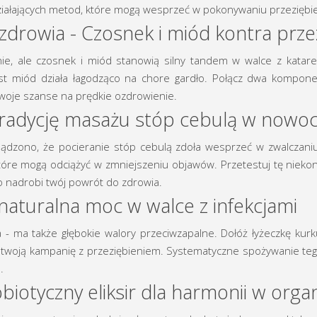
ziałających metod, które mogą wesprzeć w pokonywaniu przeziębien
zdrowia - Czosnek i miód kontra prze
e, ale czosnek i miód stanowią silny tandem w walce z katar
ast miód działa łagodząco na chore gardło. Połącz dwa kompone
oje szanse na prędkie ozdrowienie.
 tradycję masażu stóp cebulą w now
sądzono, że pocieranie stóp cebulą zdoła wesprzeć w zwalczaniu
które mogą odciążyć w zmniejszeniu objawów. Przetestuj tę nieko
o nadrobi twój powrót do zdrowia.
naturalna moc w walce z infekcjami
wa - ma także głębokie walory przeciwzapalne. Dołóż łyżeczkę ku
e twoją kampanię z przeziębieniem. Systematyczne spożywanie te
.
biotyczny eliksir dla harmonii w orga