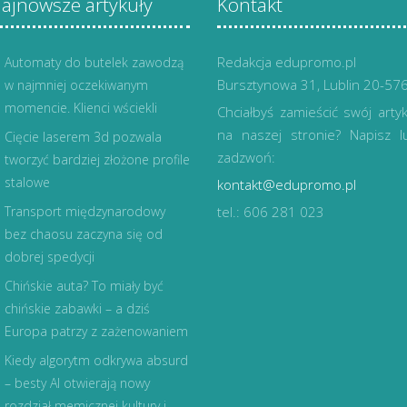
ajnowsze artykuły
Kontakt
Redakcja edupromo.pl
Automaty do butelek zawodzą
Bursztynowa 31, Lublin 20-57
w najmniej oczekiwanym
momencie. Klienci wściekli
Chciałbyś zamieścić swój artyk
na naszej stronie? Napisz l
Cięcie laserem 3d pozwala
zadzwoń:
tworzyć bardziej złożone profile
stalowe
kontakt@edupromo.pl
Transport międzynarodowy
tel.: 606 281 023
bez chaosu zaczyna się od
dobrej spedycji
Chińskie auta? To miały być
chińskie zabawki – a dziś
Europa patrzy z zażenowaniem
Kiedy algorytm odkrywa absurd
– besty AI otwierają nowy
rozdział memicznej kultury i