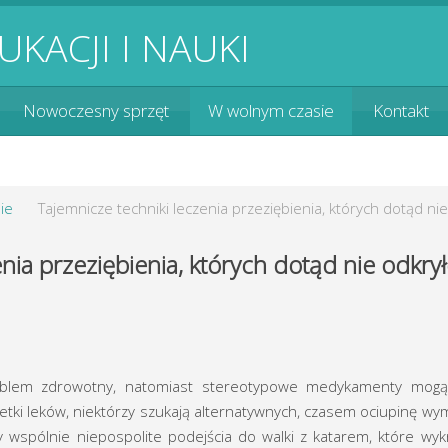
Nowoczesny sprzęt
W wolnym czasie
Kontakt
ie
Tajemnicze techniki leczenia przeziębienia, których dotąd nie
nia przeziębienia, których dotąd nie odkrył
roblem zdrowotny, natomiast stereotypowe medykamenty mogą
ki leków, niektórzy szukają alternatywnych, czasem ociupinę w
wspólnie niepospolite podejścia do walki z katarem, które wy