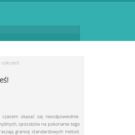
 odkryłeś!
eś!
 czasem okazać się nieodpowiednie.
ymyślnych, sposobów na pokonanie tego
kraczają granicę standardowych metod.