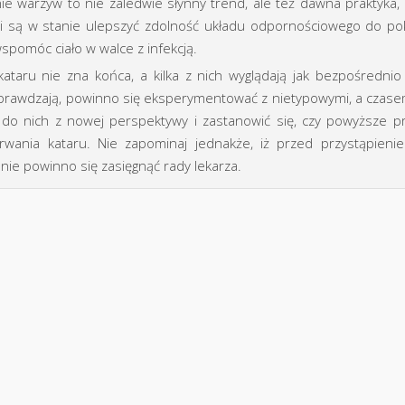
nie warzyw to nie zaledwie słynny trend, ale też dawna praktyka
erii są w stanie ulepszyć zdolność układu odpornościowego do p
wspomóc ciało w walce z infekcją.
aru nie zna końca, a kilka z nich wyglądają jak bezpośrednio z 
sprawdzają, powinno się eksperymentować z nietypowymi, a czas
 do nich z nowej perspektywy i zastanowić się, czy powyższe p
ania kataru. Nie zapominaj jednakże, iż przed przystąpieniem
nnie powinno się zasięgnąć rady lekarza.