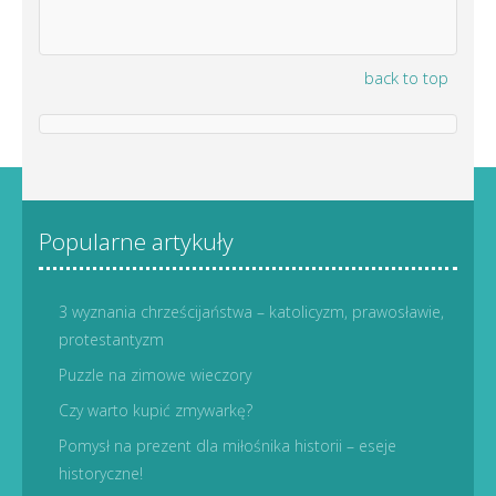
back to top
Popularne artykuły
3 wyznania chrześcijaństwa – katolicyzm, prawosławie,
protestantyzm
Puzzle na zimowe wieczory
Czy warto kupić zmywarkę?
Pomysł na prezent dla miłośnika historii – eseje
historyczne!