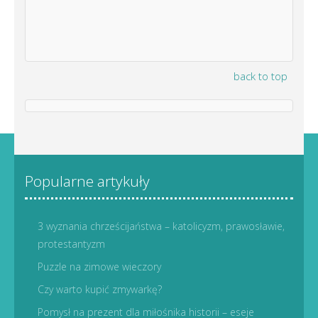
back to top
Popularne artykuły
3 wyznania chrześcijaństwa – katolicyzm, prawosławie,
protestantyzm
Puzzle na zimowe wieczory
Czy warto kupić zmywarkę?
Pomysł na prezent dla miłośnika historii – eseje