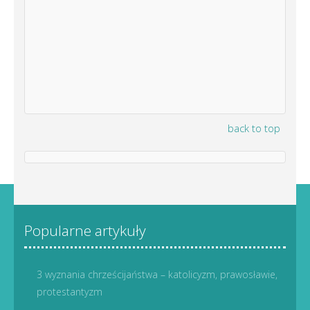
back to top
Popularne artykuły
3 wyznania chrześcijaństwa – katolicyzm, prawosławie,
protestantyzm