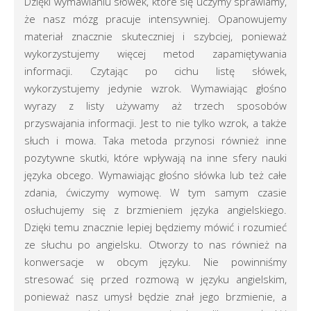
Dzięki wymawianiu słówek, które się uczymy sprawiamy,
że nasz mózg pracuje intensywniej. Opanowujemy
materiał znacznie skuteczniej i szybciej, ponieważ
wykorzystujemy więcej metod zapamiętywania
informacji. Czytając po cichu listę słówek,
wykorzystujemy jedynie wzrok. Wymawiając głośno
wyrazy z listy używamy aż trzech sposobów
przyswajania informacji. Jest to nie tylko wzrok, a także
słuch i mowa. Taka metoda przynosi również inne
pozytywne skutki, które wpływają na inne sfery nauki
języka obcego. Wymawiając głośno słówka lub też całe
zdania, ćwiczymy wymowę. W tym samym czasie
osłuchujemy się z brzmieniem języka angielskiego.
Dzięki temu znacznie lepiej będziemy mówić i rozumieć
ze słuchu po angielsku. Otworzy to nas również na
konwersacje w obcym języku. Nie powinniśmy
stresować się przed rozmową w języku angielskim,
ponieważ nasz umysł będzie znał jego brzmienie, a