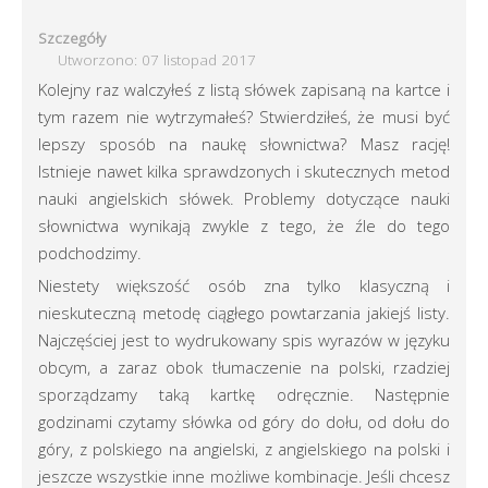
Szczegóły
Utworzono: 07 listopad 2017
Kolejny raz walczyłeś z listą słówek zapisaną na kartce i
tym razem nie wytrzymałeś? Stwierdziłeś, że musi być
lepszy sposób na naukę słownictwa? Masz rację!
Istnieje nawet kilka sprawdzonych i skutecznych metod
nauki angielskich słówek. Problemy dotyczące nauki
słownictwa wynikają zwykle z tego, że źle do tego
podchodzimy.
Niestety większość osób zna tylko klasyczną i
nieskuteczną metodę ciągłego powtarzania jakiejś listy.
Najczęściej jest to wydrukowany spis wyrazów w języku
obcym, a zaraz obok tłumaczenie na polski, rzadziej
sporządzamy taką kartkę odręcznie. Następnie
godzinami czytamy słówka od góry do dołu, od dołu do
góry, z polskiego na angielski, z angielskiego na polski i
jeszcze wszystkie inne możliwe kombinacje. Jeśli chcesz