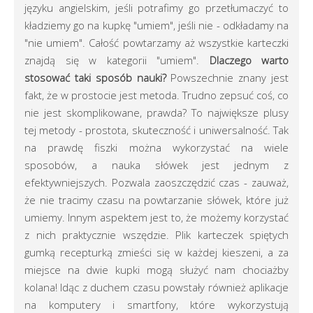
języku angielskim, jeśli potrafimy go przetłumaczyć to
kładziemy go na kupkę "umiem", jeśli nie - odkładamy na
"nie umiem". Całość powtarzamy aż wszystkie karteczki
znajdą się w kategorii "umiem".
Dlaczego warto
stosować taki sposób nauki?
Powszechnie znany jest
fakt, że w prostocie jest metoda. Trudno zepsuć coś, co
nie jest skomplikowane, prawda? To największe plusy
tej metody - prostota, skuteczność i uniwersalność. Tak
na prawdę fiszki można wykorzystać na wiele
sposobów, a nauka słówek jest jednym z
efektywniejszych. Pozwala zaoszczędzić czas - zauważ,
że nie tracimy czasu na powtarzanie słówek, które już
umiemy. Innym aspektem jest to, że możemy korzystać
z nich praktycznie wszędzie. Plik karteczek spiętych
gumką recepturką zmieści się w każdej kieszeni, a za
miejsce na dwie kupki mogą służyć nam chociażby
kolana! Idąc z duchem czasu powstały również aplikacje
na komputery i smartfony, które wykorzystują