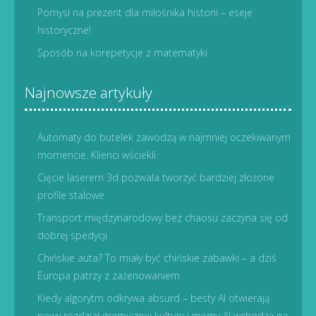
Pomysł na prezent dla miłośnika historii – eseje
historyczne!
Sposób na korepetycje z matematyki
Najnowsze artykuły
Automaty do butelek zawodzą w najmniej oczekiwanym
momencie. Klienci wściekli
Cięcie laserem 3d pozwala tworzyć bardziej złożone
profile stalowe
Transport międzynarodowy bez chaosu zaczyna się od
dobrej spedycji
Chińskie auta? To miały być chińskie zabawki – a dziś
Europa patrzy z zażenowaniem
Kiedy algorytm odkrywa absurd – besty AI otwierają
nowy rozdział memicznej kultury i memy AI wchodzą na