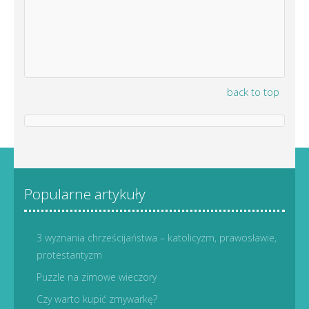
back to top
Popularne artykuły
3 wyznania chrześcijaństwa – katolicyzm, prawosławie,
protestantyzm
Puzzle na zimowe wieczory
Czy warto kupić zmywarkę?